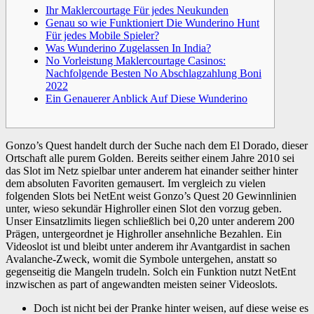
Ihr Maklercourtage Für jedes Neukunden
Genau so wie Funktioniert Die Wunderino Hunt
Für jedes Mobile Spieler?
Was Wunderino Zugelassen In India?
No Vorleistung Maklercourtage Casinos:
Nachfolgende Besten No Abschlagzahlung Boni
2022
Ein Genauerer Anblick Auf Diese Wunderino
Gonzo’s Quest handelt durch der Suche nach dem El Dorado, dieser
Ortschaft alle purem Golden. Bereits seither einem Jahre 2010 sei
das Slot im Netz spielbar unter anderem hat einander seither hinter
dem absoluten Favoriten gemausert. Im vergleich zu vielen
folgenden Slots bei NetEnt weist Gonzo’s Quest 20 Gewinnlinien
unter, wieso sekundär Highroller einen Slot den vorzug geben.
Unser Einsatzlimits liegen schließlich bei 0,20 unter anderem 200
Prägen, untergeordnet je Highroller ansehnliche Bezahlen. Ein
Videoslot ist und bleibt unter anderem ihr Avantgardist in sachen
Avalanche-Zweck, womit die Symbole untergehen, anstatt so
gegenseitig die Mangeln trudeln. Solch ein Funktion nutzt NetEnt
inzwischen as part of angewandten meisten seiner Videoslots.
Doch ist nicht bei der Pranke hinter weisen, auf diese weise es