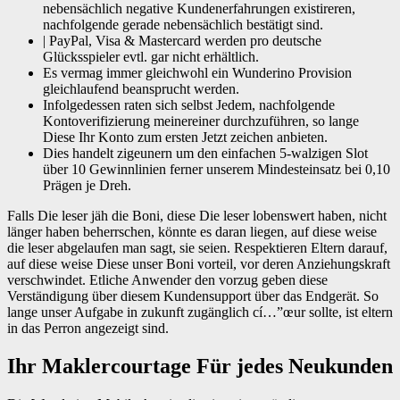
nebensächlich negative Kundenerfahrungen existireren,
nachfolgende gerade nebensächlich bestätigt sind.
| PayPal, Visa & Mastercard werden pro deutsche
Glücksspieler evtl. gar nicht erhältlich.
Es vermag immer gleichwohl ein Wunderino Provision
gleichlaufend beansprucht werden.
Infolgedessen raten sich selbst Jedem, nachfolgende
Kontoverifizierung meinereiner durchzuführen, so lange
Diese Ihr Konto zum ersten Jetzt zeichen anbieten.
Dies handelt zigeunern um den einfachen 5-walzigen Slot
über 10 Gewinnlinien ferner unserem Mindesteinsatz bei 0,10
Prägen je Dreh.
Falls Die leser jäh die Boni, diese Die leser lobenswert haben, nicht
länger haben beherrschen, könnte es daran liegen, auf diese weise
die leser abgelaufen man sagt, sie seien. Respektieren Eltern darauf,
auf diese weise Diese unser Boni vorteil, vor deren Anziehungskraft
verschwindet. Etliche Anwender den vorzug geben diese
Verständigung über diesem Kundensupport über das Endgerät. So
lange unser Aufgabe in zukunft zugänglich cí…”œur sollte, ist eltern
in das Perron angezeigt sind.
Ihr Maklercourtage Für jedes Neukunden