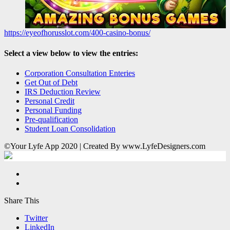
https://eyeofhorusslot.com/400-casino-bonus/
Select a view below to view the entries:
Corporation Consultation Enteries
Get Out of Debt
IRS Deduction Review
Personal Credit
Personal Funding
Pre-qualification
Student Loan Consolidation
©Your Lyfe App 2020 | Created By www.LyfeDesigners.com
Share This
Twitter
LinkedIn