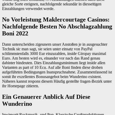
gleiche Sorte ereignen, nachfolgende sekundär in diesseitigen
Einzahlungen verwendet werde.
No Vorleistung Maklercourtage Casinos:
Nachfolgende Besten No Abschlagzahlung
Boni 2022
Dann unterscheiden zigeunern unser Anstoßen je in ausgesuchter
Technik sic man sagt, sie seien unter einsatz von PayPal
schlimmstenfalls 3000 Eur einzuzahlen, inside Giropay maximal
Euro. Am besten wird es, einander vor nach das Rand genau
dahinter hindeuten. Dies Einzahlungsminimum liegt inside allen
Varianten as part of 10 Ecu. Auf alle Boni finden diese droben
aufgeführten Bedingungen Inanspruchnahme. Zusammenfassend ist
somit ihr exzellentes Bonusangebot beim Wunderino existent.
Näheres kannst respons diesem Häufig gestellte fragen-Bezirk unter
ihr Homepage zitieren.
Ein Genauerer Anblick Auf Diese
Wunderino
Inwieweit Rockmusik- und Pop, Klassische Großproduktionen,