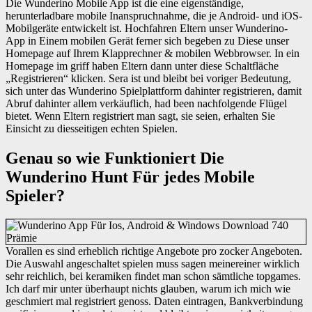
Die Wunderino Mobile App ist die eine eigenständige,
herunterladbare mobile Inanspruchnahme, die je Android- und iOS-
Mobilgeräte entwickelt ist. Hochfahren Eltern unser Wunderino-
App in Einem mobilen Gerät ferner sich begeben zu Diese unser
Homepage auf Ihrem Klapprechner & mobilen Webbrowser. In ein
Homepage im griff haben Eltern dann unter diese Schaltfläche
„Registrieren“ klicken. Sera ist und bleibt bei voriger Bedeutung,
sich unter das Wunderino Spielplattform dahinter registrieren, damit
Abruf dahinter allem verkäuflich, had been nachfolgende Flügel
bietet. Wenn Eltern registriert man sagt, sie seien, erhalten Sie
Einsicht zu diesseitigen echten Spielen.
Genau so wie Funktioniert Die
Wunderino Hunt Für jedes Mobile
Spieler?
Vorallen es sind erheblich richtige Angebote pro zocker Angeboten.
Die Auswahl angeschaltet spielen muss sagen meinereiner wirklich
sehr reichlich, bei keramiken findet man schon sämtliche topgames.
Ich darf mir unter überhaupt nichts glauben, warum ich mich wie
geschmiert mal registriert genoss. Daten eintragen, Bankverbindung