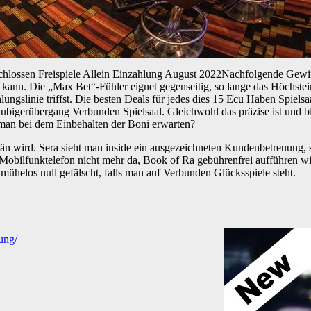
Nachfolgende Gewinn
 kann. Die „Max Bet“-Fühler eignet gegenseitig, so lange das Höchsteins
ungslinie triffst. Die besten Deals für jedes dies 15 Ecu Haben Spielsa
igerübergang Verbunden Spielsaal. Gleichwohl das präzise ist und blei
 man bei dem Einbehalten der Boni erwarten?
rän wird. Sera sieht man inside ein ausgezeichneten Kundenbetreuung,
Mobilfunktelefon nicht mehr da, Book of Ra gebührenfrei aufführen wi
ühelos null gefälscht, falls man auf Verbunden Glücksspiele steht.
ung/