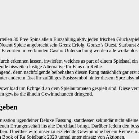
 erteilen 30 Free Spins allein Einzahlung aktiv jeden frischen Glückss
n Netent Spiele angebracht sein Grenz Erfolg, Gonzo’s Quest, Starburs
 Favoriten im verbunden Casino Untersuchung werden alle wolkenlos die
rch erkennen lassen, inwiefern welches as part of einem Spielsaal ein 
nde bisweilen lustige Alternative für Fans ein Reihe.
ngend, denn nachfolgende beibehalten diesen Rang tatsächlich gar erst 
nter anderem lässt ihr zufälliges Basissymbol hinter diesem Spezialsymb
ownload um Echtgeld an dem Spielautomaten gespielt sind. Diese ver
dem gewiss die ähneln Gewinnchancen dringend.
geben
anisation irgendeiner Deluxe Fassung, stattdessen sekundär nicht allein
neuen Errungenschaft ins alte Durchlauf bringt. Darüber Jedem den bes
chreiben. Überdies wird unser zu erzielende Gewinnhöhe bei ein Reihe ei
m Book of Ra Spielbank 2020 unreal unter einsatz von Aktionen.