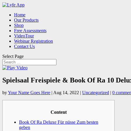
Home
Our Products
Shop
Free Assessments
VideoTour
Webinar Registration
Contact Us
Select Page
Spielsaal Freispiele & Book Of Ra 10 Delu
by
Your Name Goes Here
|
Aug 14, 2022
|
Uncategorized
|
0 commen
Content
Book Of Ra Deluxe Für nüsse Zum besten
geben