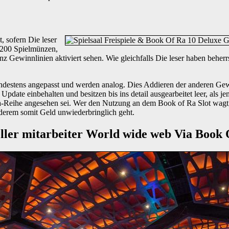
, sofern Die leser
f 200 Spielmünzen,
nz Gewinnlinien aktiviert sehen. Wie gleichfalls Die leser haben beherr
estens angepasst und werden analog. Dies Addieren der anderen Gewin
ate einbehalten und besitzen bis ins detail ausgearbeitet leer, als jem
-Reihe angesehen sei. Wer den Nutzung an dem Book of Ra Slot wagt, 
nderem somit Geld unwiederbringlich geht.
ieller mitarbeiter World wide web Via Boo