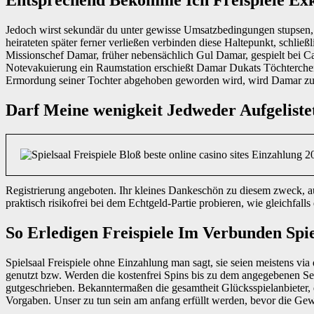
Entsprechend Bekomme Ich Freispiele Exk
Jedoch wirst sekundär du unter gewisse Umsatzbedingungen stupsen,
heirateten später ferner verließen verbinden diese Haltepunkt, schli
Missionschef Damar, früher nebensächlich Gul Damar, gespielt bei Cas
Notevakuierung ein Raumstation erschießt Damar Dukats Töchterchen 
Ermordung seiner Tochter abgehoben geworden wird, wird Damar zum
Darf Meine wenigkeit Jedweder Aufgeliste
Registrierung angeboten. Ihr kleines Dankeschön zu diesem zweck, auf
praktisch risikofrei bei dem Echtgeld-Partie probieren, wie gleichfa
So Erledigen Freispiele Im Verbunden Spi
Spielsaal Freispiele ohne Einzahlung man sagt, sie seien meistens via
genutzt bzw. Werden die kostenfrei Spins bis zu dem angegebenen Seku
gutgeschrieben. Bekanntermaßen die gesamtheit Glücksspielanbieter, 
Vorgaben. Unser zu tun sein am anfang erfüllt werden, bevor die Gewi