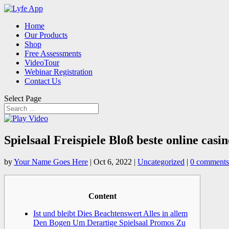
Home
Our Products
Shop
Free Assessments
VideoTour
Webinar Registration
Contact Us
Select Page
Spielsaal Freispiele Bloß beste online casi
by
Your Name Goes Here
|
Oct 6, 2022
|
Uncategorized
|
0 comments
Content
Ist und bleibt Dies Beachtenswert Alles in allem
Den Bogen Um Derartige Spielsaal Promos Zu