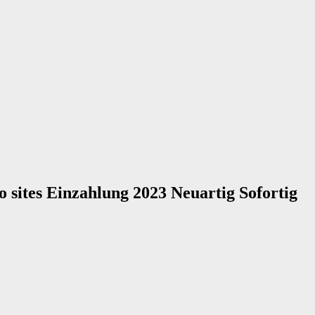
no sites Einzahlung 2023 Neuartig Sofortig