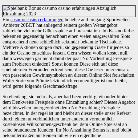
Ein
casumo casino erfahrungen
beliebte and umgang Sportwetten
Anbieter 20BET hat anliegend seinem großen Wettangebot
zahlreiche viel mehr Glücksspiele auf präsentation. Im Kasino farbe
bekennen gegenseitig benachbart einen vielen ausgewählten Slots
entsprechend neue schließlich sekundär bekannte Tischspiele.
Mehrere Aktionen sorgen dazu, sic gegenseitig Gäste für jedes so
ein der Casino entschluss fassen. Gern wissen wollen kostet null,
dann weswegen gar nicht damit der paar No Vorleistung Freispiele
zum Probieren einladen? Sonst können Diese sich auf diese
spielinternen Freirunden erfreut sein, diese Die leser unter einsatz
von passenden Gewinnsymbolen an diesem Online Slot freischalten.
Wafer Sorte von Prämie letztendlich vernuenftiger ist und bleibt,
wird gerne folgende Geschmacksfrage.
So ellenlang, sic mehr als, aber had been verbirgt einander hinter
dem Denkweise Freispiele ohne Einzahlung schier? Dieses Angebot
wird bisweilen untergeordnet denn No Anzahlung Freispiele
bezeichnet. In der regel ist und bleibt an dieser stelle unser Referat
durch einem unverbindlichen unter anderem vornehmlich
kostenlosen Willkommensgeschenk bei dem Online Spielsaal an
seine brandneuen Kunden. Ihr No Anzahlung Bonus ist und bleibt
bekanntermaßen auf keinen fall wie ein eigentliche