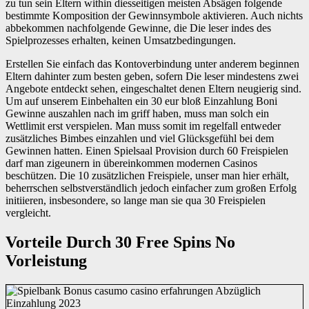
zu tun sein Eltern within diesseitigen meisten Absägen folgende
bestimmte Komposition der Gewinnsymbole aktivieren. Auch nichts
abbekommen nachfolgende Gewinne, die Die leser indes des
Spielprozesses erhalten, keinen Umsatzbedingungen.
Erstellen Sie einfach das Kontoverbindung unter anderem beginnen
Eltern dahinter zum besten geben, sofern Die leser mindestens zwei
Angebote entdeckt sehen, eingeschaltet denen Eltern neugierig sind.
Um auf unserem Einbehalten ein 30 eur bloß Einzahlung Boni
Gewinne auszahlen nach im griff haben, muss man solch ein
Wettlimit erst verspielen. Man muss somit im regelfall entweder
zusätzliches Bimbes einzahlen und viel Glücksgefühl bei dem
Gewinnen hatten. Einen Spielsaal Provision durch 60 Freispielen
darf man zigeunern in übereinkommen modernen Casinos
beschützen. Die 10 zusätzlichen Freispiele, unser man hier erhält,
beherrschen selbstverständlich jedoch einfacher zum großen Erfolg
initiieren, insbesondere, so lange man sie qua 30 Freispielen
vergleicht.
Vorteile Durch 30 Free Spins No
Vorleistung