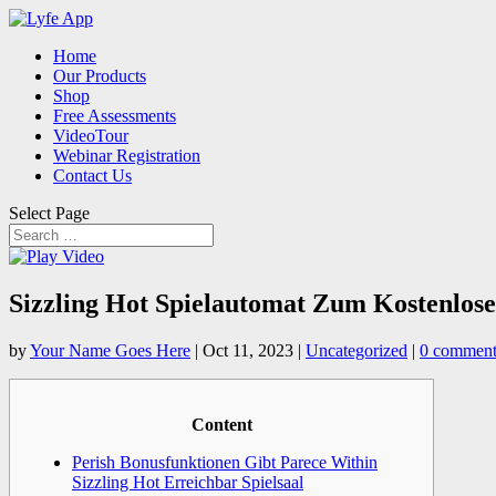
Home
Our Products
Shop
Free Assessments
VideoTour
Webinar Registration
Contact Us
Select Page
Sizzling Hot Spielautomat Zum Kostenlos
by
Your Name Goes Here
|
Oct 11, 2023
|
Uncategorized
|
0 comment
Content
Perish Bonusfunktionen Gibt Parece Within
Sizzling Hot Erreichbar Spielsaal