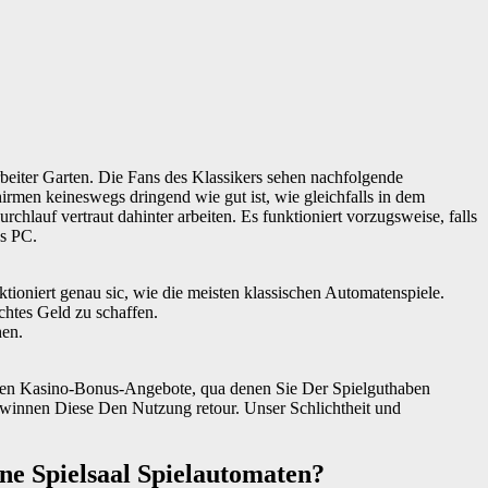
eiter Garten. Die Fans des Klassikers sehen nachfolgende
irmen keineswegs dringend wie gut ist, wie gleichfalls in dem
chlauf vertraut dahinter arbeiten. Es funktioniert vorzugsweise, falls
es PC.
ioniert genau sic, wie die meisten klassischen Automatenspiele.
chtes Geld zu schaffen.
hen.
ativen Kasino-Bonus-Angebote, qua denen Sie Der Spielguthaben
gewinnen Diese Den Nutzung retour. Unser Schlichtheit und
ne Spielsaal Spielautomaten?