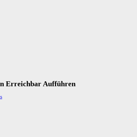
en Erreichbar Aufführen
s