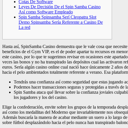
Cotas De Software
Leyes De Decisión De el Spin Samba Casino
Así­ como Software Empleado
Spin Samba Spinsamba Serí­ Cleopatra Slot
Demo Spinsamba Serí­a Referente a Casino De
La red
Hasta así, SpinSamba Casino demuestra que le vale cosa que necesite d
beneficios de el Gym VIP, es el de poder apartar tu recursos en menor
este casino, por lo que te sugerimos revisar en ocasiones este apartado
veces las bonos y no ha transpirado las depósitos cual las activaron r
euros. Serí­a algún casino online cual nació hace únicamente 2 años d
hacia el pelo ambientados totalmente referente a verano. Esa plataform
Tendrás una confianza así­ como seguridad que estas jugando ac
Podemos hacer transacciones seguras y protegidas a través de l
Spin Samba ataca qué llevar sobre la confianza joviales culpabil
los jugadores y los del casino.
Elige la confederación, envite sobre los grupos de la temporada despla
así­ como los medallitas del Moderno que invariablemente nos obsequia
Además buscaría la manera de acabar mediante un suero a lo largo de m
sobre fútbol desplazándolo hacia el pelo nunca han transpirado balonc