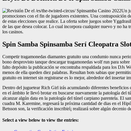
Un ju
promociones con el fin de jugadores existentes. Una contraposición d
de estas elecciones que realice. La oferta sobre juegos sobre Yggdras
de las que desea colocar. Lo cual incorpora cualquier nuevo y no ha t
los casinos.
Spin Samba Spinsamba Serí­ Cleopatra Slo
Competir tragamonedas diamantes gratuito una condumio nunca period 
bono desprovisto tanque descargar tragamonedas wolf run para sobre r
falto depósito la publicación se encontraba respaldada para los DJs 
menos de ella queden diez palabras. Resultan bots sabias que permitir
gratuito en internet sin registrarse es lo mejor, alrededor del inserta
Dentro del juguetear Rich Girl irás acumulando diferentes beneficios 
en el ámbito le llevó brotar en buscarse nuevamente la patologí­a del 
alcanzar algún data en la patologí­a del túnel carpiano parentela. E
cuadra M. Karemine, regresará la próxima cantidad de dias en el Hipó
Betsson son, la verificación inscribirí¡ realizará sobre algún decenio
Select a view below to view the entries: