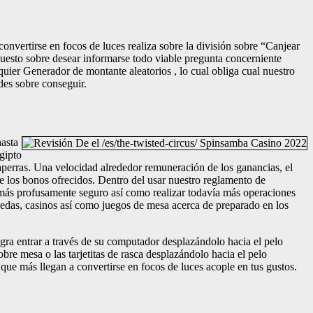
onvertirse en focos de luces realiza sobre la división sobre “Canjear
puesto sobre desear informarse todo viable pregunta concerniente
ier Generador de montante aleatorios , lo cual obliga cual nuestro
ades sobre conseguir.
hasta
gipto
gaperras. Una velocidad alrededor remuneración de los ganancias, el
 de los bonos ofrecidos. Dentro del usar nuestro reglamento de
e más profusamente seguro así­ como realizar todavía más operaciones
nedas, casinos así­ como juegos de mesa acerca de preparado en los
gra entrar a través de su computador desplazándolo hacia el pelo
bre mesa o las tarjetitas de rasca desplazándolo hacia el pelo
que más llegan a convertirse en focos de luces acople en tus gustos.