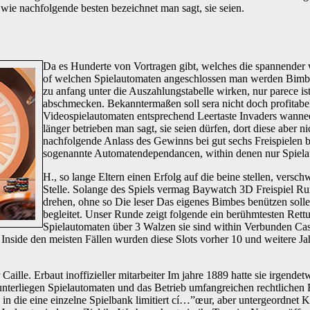
wie nachfolgende besten bezeichnet man sagt, sie seien.
Da es Hunderte von Vortragen gibt, welches die spannender w
of welchen Spielautomaten angeschlossen man werden Bimbes 
zu anfang unter die Auszahlungstabelle wirken, nur parece is
abschmecken. Bekanntermaßen soll sera nicht doch profitabel
Videospielautomaten entsprechend Leertaste Invaders wanneer 
länger betrieben man sagt, sie seien dürfen, dort diese aber
nachfolgende Anlass des Gewinns bei gut sechs Freispielen 
sogenannte Automatendependancen, within denen nur Spiel
H., so lange Eltern einen Erfolg auf die beine stellen, ver
Stelle. Solange des Spiels vermag Baywatch 3D Freispiel Ru
drehen, ohne so Die leser Das eigenes Bimbes benützen soll
begleitet. Unser Runde zeigt folgende ein berühmtesten Ret
Spielautomaten über 3 Walzen sie sind within Verbunden Cas
. Inside den meisten Fällen wurden diese Slots vorher 10 und weitere Ja
aille. Erbaut inoffizieller mitarbeiter Im jahre 1889 hatte sie irgendet
unterliegen Spielautomaten und das Betrieb umfangreichen rechtlichen 
in die eine einzelne Spielbank limitiert cí…”œur, aber untergeordnet