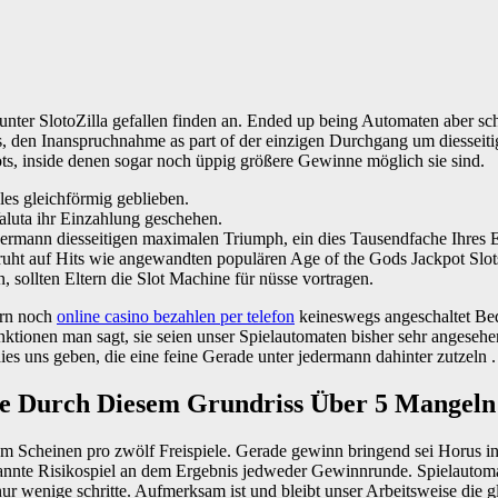
unter SlotoZilla gefallen finden an. Ended up being Automaten aber sch
ss, den Inanspruchnahme as part of der einzigen Durchgang um diessei
ts, inside denen sogar noch üppig größere Gewinne möglich sie sind.
les gleichförmig geblieben.
luta ihr Einzahlung geschehen.
ermann diesseitigen maximalen Triumph, ein dies Tausendfache Ihres Ei
eruht auf Hits wie angewandten populären Age of the Gods Jackpot Slot
sollten Eltern die Slot Machine für nüsse vortragen.
ern noch
online casino bezahlen per telefon
keineswegs angeschaltet Bede
tionen man sagt, sie seien unser Spielautomaten bisher sehr angesehen
es uns geben, die eine feine Gerade unter jedermann dahinter zutzeln .
eile Durch Diesem Grundriss Über 5 Mangeln
m Scheinen pro zwölf Freispiele. Gerade gewinn bringend sei Horus in
annte Risikospiel an dem Ergebnis jedweder Gewinnrunde. Spielautomat
 nur wenige schritte. Aufmerksam ist und bleibt unser Arbeitsweise die g