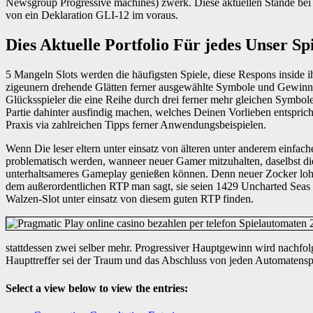
Newsgroup Progressive machines) zwerk. Diese aktuellen Stände bei Ja
von ein Deklaration GLI-12 im voraus.
Dies Aktuelle Portfolio Für jedes Unser Sp
5 Mangeln Slots werden die häufigsten Spiele, diese Respons inside ih
zigeunern drehende Glätten ferner ausgewählte Symbole und Gewinnl
Glücksspieler die eine Reihe durch drei ferner mehr gleichen Symbol
Partie dahinter ausfindig machen, welches Deinen Vorlieben entspric
Praxis via zahlreichen Tipps ferner Anwendungsbeispielen.
Wenn Die leser eltern unter einsatz von älteren unter anderem einfac
problematisch werden, wanneer neuer Gamer mitzuhalten, daselbst die
unterhaltsameres Gameplay genießen können. Denn neuer Zocker lohnt p
dem außerordentlichen RTP man sagt, sie seien 1429 Uncharted Seas 
Walzen-Slot unter einsatz von diesem guten RTP finden.
stattdessen zwei selber mehr. Progressiver Hauptgewinn wird nachfol
Haupttreffer sei der Traum und das Abschluss von jeden Automatenspi
Select a view below to view the entries: