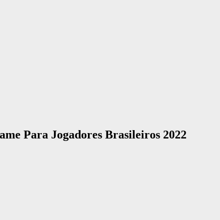
rame Para Jogadores Brasileiros 2022