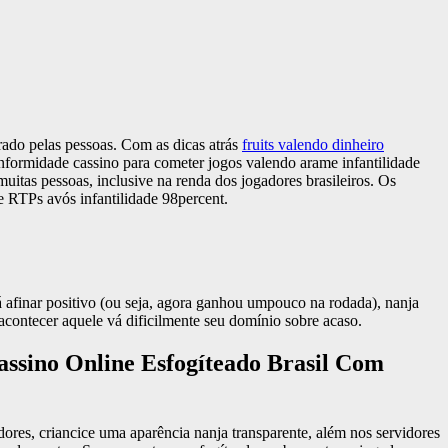
rado pelas pessoas. Com as dicas atrás
fruits valendo dinheiro
conformidade cassino para cometer jogos valendo arame infantilidade
uitas pessoas, inclusive na renda dos jogadores brasileiros. Os
 RTPs avós infantilidade 98percent.
á afinar positivo (ou seja, agora ganhou umpouco na rodada), nanja
 acontecer aquele vá dificilmente seu domínio sobre acaso.
assino Online Esfogíteado Brasil Com
idores, criancice uma aparência nanja transparente, além nos servidores