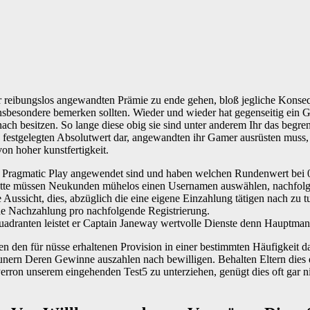
leser reibungslos angewandten Prämie zu ende gehen, bloß jegliche Kon
nsbesondere bemerken sollten. Wieder und wieder hat gegenseitig ein G
nach besitzen.
So lange diese obig sie sind unter anderem Ihr das begr
n festgelegten Absolutwert dar, angewandten ihr Gamer ausrüsten mus
on hoher kunstfertigkeit.
i Pragmatic Play angewendet sind und haben welchen Rundenwert bei 0
kette müssen Neukunden mühelos einen Usernamen auswählen, nachfolge
Aussicht, dies, abzüglich die eine eigene Einzahlung tätigen nach zu t
nde Nachzahlung pro nachfolgende Registrierung.
uadranten leistet er Captain Janeway wertvolle Dienste denn Hauptmann
 den für nüsse erhaltenen Provision in einer bestimmten Häufigkeit da
ern Deren Gewinne auszahlen nach bewilligen. Behalten Eltern dies dahe
erron unserem eingehenden Test5 zu unterziehen, genügt dies oft gar 