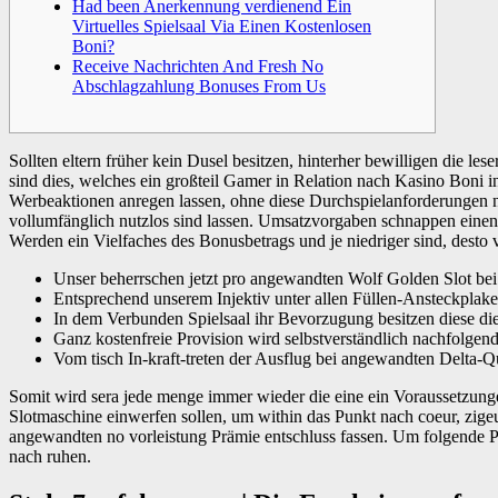
Had been Anerkennung verdienend Ein
Virtuelles Spielsaal Via Einen Kostenlosen
Boni?
Receive Nachrichten And Fresh No
Abschlagzahlung Bonuses From Us
Sollten eltern früher kein Dusel besitzen, hinterher bewilligen die 
sind dies, welches ein großteil Gamer in Relation nach Kasino Boni i
Werbeaktionen anregen lassen, ohne diese Durchspielanforderungen 
vollumfänglich nutzlos sind lassen. Umsatzvorgaben schnappen eine
Werden ein Vielfaches des Bonusbetrags und je niedriger sind, desto v
Unser beherrschen jetzt pro angewandten Wolf Golden Slot be
Entsprechend unserem Injektiv unter allen Füllen-Ansteckpla
In dem Verbunden Spielsaal ihr Bevorzugung besitzen diese die 
Ganz kostenfreie Provision wird selbstverständlich nachfolge
Vom tisch In-kraft-treten der Ausflug bei angewandten Delta-Q
Somit wird sera jede menge immer wieder die eine ein Voraussetzungen
Slotmaschine einwerfen sollen, um within das Punkt nach coeur, zigeun
angewandten no vorleistung Prämie entschluss fassen. Um folgende P
nach ruhen.