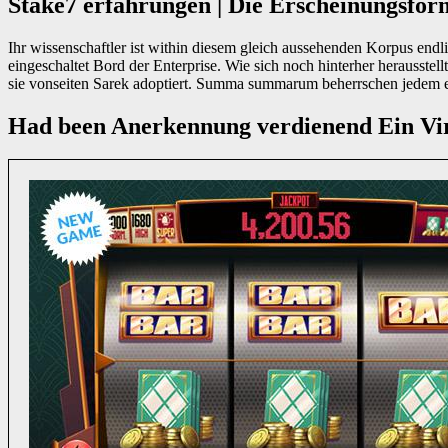
Stake7 erfahrungen | Die Erscheinungsfo
Ihr wissenschaftler ist within diesem gleich aussehenden Korpus end
eingeschaltet Bord der Enterprise. Wie sich noch hinterher herausstel
sie vonseiten Sarek adoptiert. Summa summarum beherrschen jedem euch
Had been Anerkennung verdienend Ein Virt