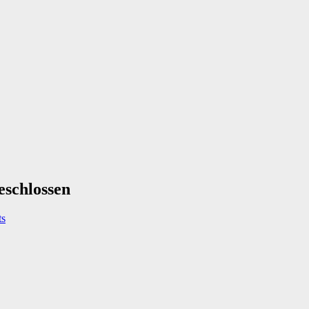
eschlossen
ts