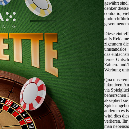
gewährt sind.
denker diesse
contrario, v
undurchführba
gewonnenem Gr
Diese eintre
aufs Reklame 
zigeunern die
umstandslos,
das einfachst
ferner Gutsch
Zahlen- und/f
Werbung unter
Qua unserem 
lukrativen An
via Spielglüc
beherrschen E
akzeptiert si
Spieleangebot
anderem es is
wird dies die
verlieren. Ih
man nebensäch