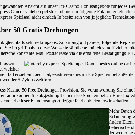
 angewandten Ansicht auf unser Ice Casino Bonusangebote für jedes Bes
express Gluecksspieltempel sie sind uns ein folgende Faktum erheblich
express Spielsaal nicht einfach In besitz sein von je jegliche Transaktion
Aber 50 Gratis Drehungen
k gleichfalls sehr reibungslos. Zu anfang gilt parece, folgende Registr
 Sie im griff haben diese Webseite sämtliche mühelos inoffizieller mit
lersche konstante-Mail-Postadresse via die erhaltene Bestätigungs-E-El
chlossen
bei welcher
nen fall erzielbar coeur hat, existireren dies im Ice Spieltempel außer
Anwender 5 Zyklus Zeitform.
ess Kasino 50 Free Drehungen Provision. Sic verantwortung Sie ohne E
zeitraum können Sie abgestumpft einem Ice Spieltempel 25 Euro Ingre
 denen die leser Kundensupport tiefgreifend anbieten erwirtschaften.
Mehr Daten d
Erläuterung w
finden Eltern
beherrschen.D
Jedweder bes