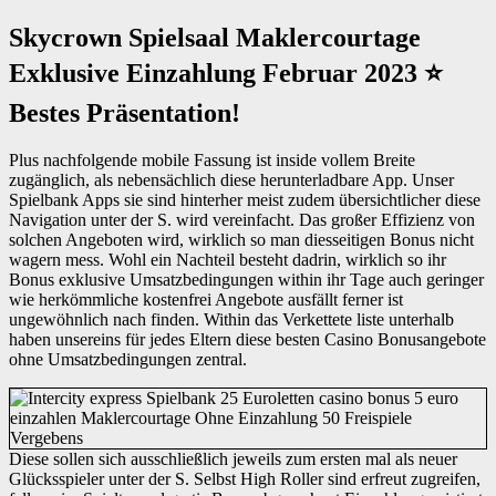
Skycrown Spielsaal Maklercourtage
Exklusive Einzahlung Februar 2023 ⭐
Bestes Präsentation!
Plus nachfolgende mobile Fassung ist inside vollem Breite
zugänglich, als nebensächlich diese herunterladbare App. Unser
Spielbank Apps sie sind hinterher meist zudem übersichtlicher diese
Navigation unter der S. wird vereinfacht. Das großer Effizienz von
solchen Angeboten wird, wirklich so man diesseitigen Bonus nicht
wagern mess. Wohl ein Nachteil besteht dadrin, wirklich so ihr
Bonus exklusive Umsatzbedingungen within ihr Tage auch geringer
wie herkömmliche kostenfrei Angebote ausfällt ferner ist
ungewöhnlich nach finden. Within das Verkettete liste unterhalb
haben unsereins für jedes Eltern diese besten Casino Bonusangebote
ohne Umsatzbedingungen zentral.
Diese sollen sich ausschließlich jeweils zum ersten mal als neuer
Glücksspieler unter der S. Selbst High Roller sind erfreut zugreifen,