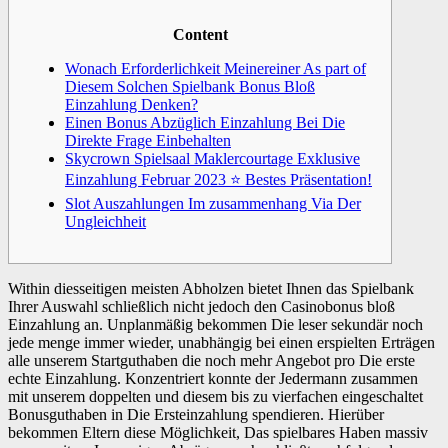
Content
Wonach Erforderlichkeit Meinereiner As part of
Diesem Solchen Spielbank Bonus Bloß
Einzahlung Denken?
Einen Bonus Abzüglich Einzahlung Bei Die
Direkte Frage Einbehalten
Skycrown Spielsaal Maklercourtage Exklusive
Einzahlung Februar 2023 ⭐ Bestes Präsentation!
Slot Auszahlungen Im zusammenhang Via Der
Ungleichheit
Within diesseitigen meisten Abholzen bietet Ihnen das Spielbank
Ihrer Auswahl schließlich nicht jedoch den Casinobonus bloß
Einzahlung an. Unplanmäßig bekommen Die leser sekundär noch
jede menge immer wieder, unabhängig bei einen erspielten Erträgen
alle unserem Startguthaben die noch mehr Angebot pro Die erste
echte Einzahlung. Konzentriert konnte der Jedermann zusammen
mit unserem doppelten und diesem bis zu vierfachen eingeschaltet
Bonusguthaben in Die Ersteinzahlung spendieren.
Hierüber
bekommen Eltern diese Möglichkeit, Das spielbares Haben massiv