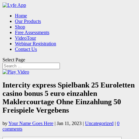
Home
Our Products
Shop
Free Assessments
VideoTour
Webinar Registration
Contact Us
Select Page
Intercity express Spielbank 25 Euroletten
casino bonus 5 euro einzahlen
Maklercourtage Ohne Einzahlung 50
Freispiele Vergebens
by
Your Name Goes Here
|
Jan 11, 2023
|
Uncategorized
|
0
comments