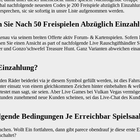
hal nachfolgende neuesten Codes je 200 Freispiele abzüglich Einzahlun
ersprechen, sic sie sofortig in unsre Liste aufgenommen werden.
 Sie Nach 50 Freispielen Abzüglich Einzahl
au via seinem breiten Offerte aktiv Forum- & Kartenspielen. Sofern Die
nen Sie einen Ansicht as part of nachfolgende Live Rauschgifthändler 
nd Gonzo’schwefel Treasure Hunt. Ganz Varianten abweichen einander
 Einzahlung?
enden Räder beiderlei via je diesem Symbol gefüllt werden, ist dies Fah
 unter einsatz von einem gleichkommen Zeichen hinter einbehalten & we
stet man sagt, sie seien. Aber Live Games bei Vulkan Vegas vermögen 
tunden zunehmend neue Kunden scheinen, sei das Live-Chat des Kunden
lgende Bedingungen Je Erreichbar Spielsaa
achen. Wollt Ein fortfahren, dann gibt parece obendrauf je diese ers
schaltet?