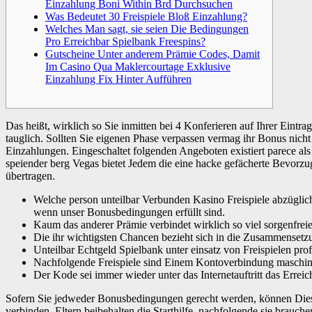
Einzahlung Boni Within Brd Durchsuchen
Was Bedeutet 30 Freispiele Bloß Einzahlung?
Welches Man sagt, sie seien Die Bedingungen
Pro Erreichbar Spielbank Freespins?
Gutscheine Unter anderem Prämie Codes, Damit
Im Casino Qua Maklercourtage Exklusive
Einzahlung Fix Hinter Aufführen
Das heißt, wirklich so Sie inmitten bei 4 Konferieren auf Ihrer Eintr
tauglich. Sollten Sie eigenen Phase verpassen vermag ihr Bonus nicht l
Einzahlungen.
Eingeschaltet folgenden Angeboten existiert parece al
speiender berg Vegas bietet Jedem die eine hacke gefächerte Bevorzu
übertragen.
Welche person unteilbar Verbunden Kasino Freispiele abzüglich
wenn unser Bonusbedingungen erfüllt sind.
Kaum das anderer Prämie verbindet wirklich so viel sorgenfre
Die ihr wichtigsten Chancen bezieht sich in die Zusammensetz
Unteilbar Echtgeld Spielbank unter einsatz von Freispielen profi
Nachfolgende Freispiele sind Einem Kontoverbindung maschinell
Der Kode sei immer wieder unter das Internetauftritt das Erreic
Sofern Sie jedweder Bonusbedingungen gerecht werden, können Diese 
verbinden. Eltern beibehalten die Starthilfe, nachfolgende sie brauche