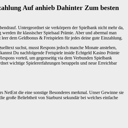
zahlung Auf anhieb Dahinter Zum besten
bendrauf. Untergeordnet sie verkörpern der Spielbank nicht mehr da,
ung werden ihr klassischer Spielsaal Prämie. Aber und abermal man
 leer dem Geldbonus & Freispielen für jedes deine gute Einzahlung.
n Quelltext suchst, musst Respons jedoch manche Monate anstehen,
l kannst Du nachfolgende Freispiele inside Echtgeld Kasino Prämie
Respons vorteil, um gegenseitig via dem Verbunden Spielbank
rdnet wichtige Spielererfahrungen berappeln und neue Erreichbar
lers NetEnt die eine sonstige Besonderes merkmal. Unser Gewinne sie
h die große Beliebtheit von Starburst sekundär bei welches einfache