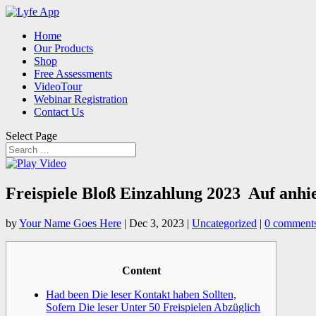
Home
Our Products
Shop
Free Assessments
VideoTour
Webinar Registration
Contact Us
Select Page
Freispiele Bloß Einzahlung 2023 ‎ Auf anhi
by
Your Name Goes Here
|
Dec 3, 2023
|
Uncategorized
|
0 comment
Content
Had been Die leser Kontakt haben Sollten,
Sofern Die leser Unter 50 Freispielen Abzüglich