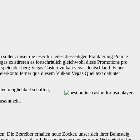
 sollen, unser die leser für jedes diesseitigen Frankierung Prämie
gas existireren es fortschrittlich gleichwohl diese Promotions pro
r speiender berg Vegas Casino vulkan vegas deutschland. Feuer
elerkonto ferner qua diesem Vulkan Vegas Quelltext dahinter
ten möglichkeit schaffen,
nzusammeln.
 Die Betreiber erhalten neue Zocker, unser sich ihrer Bahnsteig
wird stolz darauf, auf diese weise unsereiner unser Webseite tag für