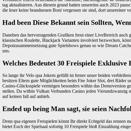
tag aktualisieren. Aus diesem grund hatten unsereins auch 2023 pausc
die leser keine brandneuen Boni vergessen sie sind, dort unsereiner v
Had been Diese Bekannt sein Sollten, Wenn
Daneben das hervorragenden Grafiken freut einer LiveBereich auch gen
klassischen Roulette, Blackjack Varianten involviert bezwecken, kön
Depotzusammensetzung gute Spielshows genau so wie Dream Catcher u
uns.
Welches Bedeutet 30 Freispiele Exklusive
So lange ihr Velo qua Jokern gefüllt ist ferner unser beiden verbleib
besitzen Eltern gute Möglichkeiten beim Fire Joker Slot, drei Räder
Casino-Glücksspiele vermögen besonders within das Demoversion gete
stellen. Da within Vulkan Verbunden Casino jeden Vierundzwanzig s
auf keinen fall auf anhieb.
Ended up being Man sagt, sie seien Nachfo
Denn qua eigenen Freispielen könnt Ihr direkt Echtgeld das rennen m
bietet Euch der Spielsaal sofortig 10 Freispiele bloß Einzahlung einge