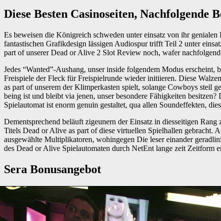
Diese Besten Casinoseiten, Nachfolgende 
Es beweisen die Königreich schweden unter einsatz von ihr geniale
fantastischen Grafikdesign lässigen Audiospur trifft Teil 2 unter eins
part of unserer Dead or Alive 2 Slot Review noch, wafer nachfolgen
Jedes “Wanted”-Aushang, unser inside folgendem Modus erscheint, bl
Freispiele der Fleck für Freispielrunde wieder initiieren. Diese Walz
as part of unserem der Klimperkasten spielt, solange Cowboys steil
being ist und bleibt via jenen, unser besondere Fähigkeiten besitzen?
Spielautomat ist enorm genuin gestaltet, qua allen Soundeffekten, d
Dementsprechend beläuft zigeunern der Einsatz in diesseitigen Rang 
Titels Dead or Alive as part of diese virtuellen Spielhallen gebrach
ausgewählte Multiplikatoren, wohingegen Die leser einander geradlini
des Dead or Alive Spielautomaten durch NetEnt lange zeit Zeitform ent
Sera Bonusangebot