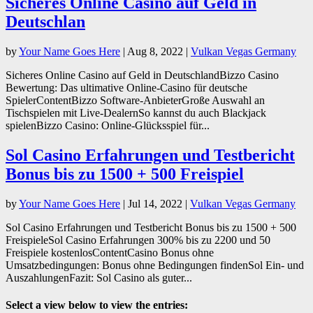
Sicheres Online Casino auf Geld in
Deutschlan
by
Your Name Goes Here
|
Aug 8, 2022
|
Vulkan Vegas Germany
Sicheres Online Casino auf Geld in DeutschlandBizzo Casino
Bewertung: Das ultimative Online-Casino für deutsche
SpielerContentBizzo Software-AnbieterGroße Auswahl an
Tischspielen mit Live-DealernSo kannst du auch Blackjack
spielenBizzo Casino: Online-Glücksspiel für...
Sol Casino Erfahrungen und Testbericht
Bonus bis zu 1500 + 500 Freispiel
by
Your Name Goes Here
|
Jul 14, 2022
|
Vulkan Vegas Germany
Sol Casino Erfahrungen und Testbericht Bonus bis zu 1500 + 500
FreispieleSol Casino Erfahrungen 300% bis zu 2200 und 50
Freispiele kostenlosContentCasino Bonus ohne
Umsatzbedingungen: Bonus ohne Bedingungen findenSol Ein- und
AuszahlungenFazit: Sol Casino als guter...
Select a view below to view the entries: