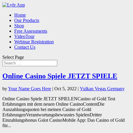
Home
Our Products
Shop
Free Assessments
VideoTour
Webinar Registration
Contact Us
Select Page
Online Casino Spiele JETZT SPIELE
by
Your Name Goes Here
|
Oct 5, 2022
|
Vulkan Vegas Germany
Online Casino Spiele JETZT SPIELENCasino of Gold Test
Erfahrungen mit dem neuen Online CasinoContentDie
Auszahlungsquoten bei meinen Casino of Gold
ErfahrungenVerantwortungsbewusstes SpielenDritter
Einzahlungsbonus Gslot CasinoMobile App: Das Casino of Gold
für...