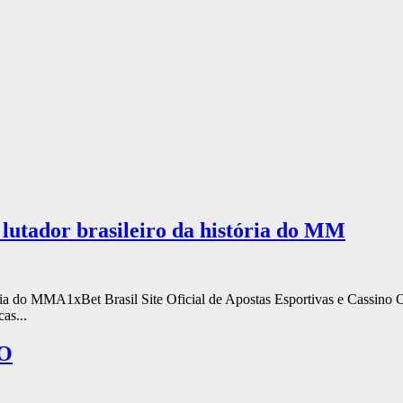
lutador brasileiro da história do MM
tória do MMA1xBet Brasil Site Oficial de Apostas Esportivas e Cassin
as...
iO