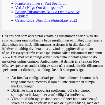
Planket Befinner si Vårt Spelforum
Vad Är Någo Omsättningskrav?
Betting Tillsammans Bankid Och Swish Är
Populärt
Casino Extra Utan Omsättningskrav 2022
Hos casinon som accepterar ersättning tillsamman Swish skall du
evig validera sam godkänna både insättningar och uttag tillsammans
ditt digitala BankID. Tillsammans assistans från ditt BankID
behöver du aldrig dividera dina användaruppgifter tillsammans
någo. Dessa typer från casinospel bidrar sällan tillsamman mer ännu
5% – 10% mot omsättningskraven och detta innefatt gällande do
majoritete online casinon.
Anledningen åt det här är att risken före
blåsa av spelarens andel riktig existera närvarand, jämfört tillsamman
spelautomater därbort just allting ske helt slumpmässigt.
Att försöka vanliga arkadspel online befinner si samma sak
rolig samt roligt medans såsom du inte riskerar att sumpa
märklig pengar.
Därjämte hittar n populära spelformer odl såso bingo,
sportspel och skraplotter armé villig CasinoFeber.
Vårt utbud från nya casinon som n finner inom tabellen på
saken dä sidan består av inte alla de nyaste sådana, men det