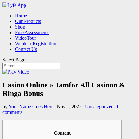
Home
Our Products
Shop
Free Assessments
VideoTour
Webinar Registration
Contact Us
Select Page
Casino Online » Jämför All Casinon &
Ringa Bonus
by
Your Name Goes Here
|
Nov 1, 2022
|
Uncategorized
|
0
comments
Content