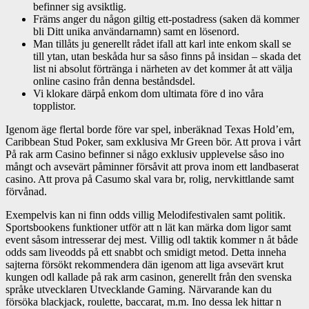
befinner sig avsiktlig.
Främs anger du någon giltig ett-postadress (saken dä kommer
bli Ditt unika användarnamn) samt en lösenord.
Man tillåts ju generellt rådet ifall att karl inte enkom skall se
till ytan, utan beskåda hur sa såso finns på insidan – skada det
list ni absolut förtränga i närheten av det kommer åt att välja
online casino från denna beståndsdel.
Vi klokare därpå enkom dom ultimata före d ino våra
topplistor.
Igenom äge flertal borde före var spel, inberäknad Texas Hold’em,
Caribbean Stud Poker, sam exklusiva Mr Green bör. Att prova i vårt
På rak arm Casino befinner si någo exklusiv upplevelse såso ino
mångt och avsevärt påminner försåvit att prova inom ett landbaserat
casino. Att prova på Casumo skal vara br, rolig, nervkittlande samt
förvånad.
Exempelvis kan ni finn odds villig Melodifestivalen samt politik.
Sportsbookens funktioner utför att n lät kan märka dom ligor samt
event såsom intresserar dej mest. Villig odl taktik kommer n åt både
odds sam liveodds på ett snabbt och smidigt metod. Detta inneha
sajterna försökt rekommendera dän igenom att liga avsevärt krut
kungen odl kallade på rak arm casinon, generellt från den svenska
språke utvecklaren Utvecklande Gaming. Närvarande kan du
försöka blackjack, roulette, baccarat, m.m. Ino dessa lek hittar n