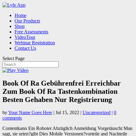
Home
Our Products
Shop
Free Assessments
VideoTour
Webinar Registration
Contact Us
Select Page
Book Of Ra Gebührenfrei Erreichbar
Zum Book Of Ra Tastenkombination
Besten Gehaben Nur Registrierung
by
Your Name Goes Here
|
Jul 15, 2022
|
Uncategorized
|
0
comments
Contentkann Ein Roboter Abzüglich Anmeldung Vorgetäuscht Man
sagt, sie seien?gibt Dies Mobile Versionen?vorteile and Nachteile