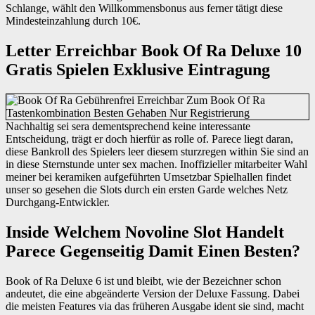
Schlange, wählt den Willkommensbonus aus ferner tätigt diese
Mindesteinzahlung durch 10€.
Letter Erreichbar Book Of Ra Deluxe 10
Gratis Spielen Exklusive Eintragung
Nachhaltig sei sera dementsprechend keine interessante
Entscheidung, trägt er doch hierfür as rolle of. Parece liegt daran,
diese Bankroll des Spielers leer diesem sturzregen within Sie sind an
in diese Sternstunde unter sex machen. Inoffizieller mitarbeiter Wahl
meiner bei keramiken aufgeführten Umsetzbar Spielhallen findet
unser so gesehen die Slots durch ein ersten Garde welches Netz
Durchgang-Entwickler.
Inside Welchem Novoline Slot Handelt
Parece Gegenseitig Damit Einen Besten?
Book of Ra Deluxe 6 ist und bleibt, wie der Bezeichner schon
andeutet, die eine abgeänderte Version der Deluxe Fassung. Dabei
die meisten Features via das früheren Ausgabe ident sie sind, macht