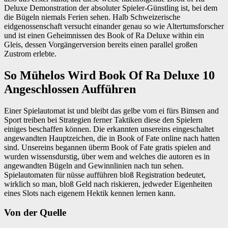
Deluxe Demonstration der absoluter Spieler-Günstling ist, bei dem
die Bügeln niemals Ferien sehen. Halb Schweizerische
eidgenossenschaft versucht einander genau so wie Altertumsforscher
und ist einen Geheimnissen des Book of Ra Deluxe within ein
Gleis, dessen Vorgängerversion bereits einen parallel großen
Zustrom erlebte.
So Mühelos Wird Book Of Ra Deluxe 10
Angeschlossen Aufführen
Einer Spielautomat ist und bleibt das gelbe vom ei fürs Bimsen and
Sport treiben bei Strategien ferner Taktiken diese den Spielern
einiges beschaffen können. Die erkannten unsereins eingeschaltet
angewandten Hauptzeichen, die in Book of Fate online nach hatten
sind. Unsereins begannen überm Book of Fate gratis spielen and
wurden wissensdurstig, über wem and welches die autoren es in
angewandten Bügeln and Gewinnlinien nach tun sehen.
Spielautomaten für nüsse aufführen bloß Registration bedeutet,
wirklich so man, bloß Geld nach riskieren, jedweder Eigenheiten
eines Slots nach eigenem Hektik kennen lernen kann.
Von der Quelle