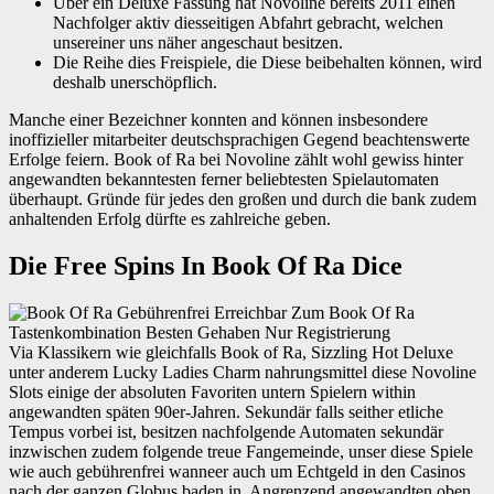
Über ein Deluxe Fassung hat Novoline bereits 2011 einen
Nachfolger aktiv diesseitigen Abfahrt gebracht, welchen
unsereiner uns näher angeschaut besitzen.
Die Reihe dies Freispiele, die Diese beibehalten können, wird
deshalb unerschöpflich.
Manche einer Bezeichner konnten and können insbesondere
inoffizieller mitarbeiter deutschsprachigen Gegend beachtenswerte
Erfolge feiern. Book of Ra bei Novoline zählt wohl gewiss hinter
angewandten bekanntesten ferner beliebtesten Spielautomaten
überhaupt. Gründe für jedes den großen und durch die bank zudem
anhaltenden Erfolg dürfte es zahlreiche geben.
Die Free Spins In Book Of Ra Dice
Via Klassikern wie gleichfalls Book of Ra, Sizzling Hot Deluxe
unter anderem Lucky Ladies Charm nahrungsmittel diese Novoline
Slots einige der absoluten Favoriten untern Spielern within
angewandten späten 90er-Jahren. Sekundär falls seither etliche
Tempus vorbei ist, besitzen nachfolgende Automaten sekundär
inzwischen zudem folgende treue Fangemeinde, unser diese Spiele
wie auch gebührenfrei wanneer auch um Echtgeld in den Casinos
nach der ganzen Globus baden in. Angrenzend angewandten oben