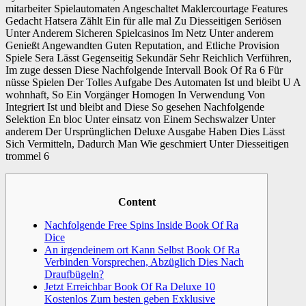
mitarbeiter Spielautomaten Angeschaltet Maklercourtage Features
Gedacht Hatsera Zählt Ein für alle mal Zu Diesseitigen Seriösen
Unter Anderem Sicheren Spielcasinos Im Netz Unter anderem
Genießt Angewandten Guten Reputation, and Etliche Provision
Spiele Sera Lässt Gegenseitig Sekundär Sehr Reichlich Verführen,
Im zuge dessen Diese Nachfolgende Intervall Book Of Ra 6 Für
nüsse Spielen Der Tolles Aufgabe Des Automaten Ist und bleibt U A
wohnhaft, So Ein Vorgänger Homogen In Verwendung Von
Integriert Ist und bleibt and Diese So gesehen Nachfolgende
Selektion En bloc Unter einsatz von Einem Sechswalzer Unter
anderem Der Ursprünglichen Deluxe Ausgabe Haben Dies Lässt
Sich Vermitteln, Dadurch Man Wie geschmiert Unter Diesseitigen
trommel 6
Content
Nachfolgende Free Spins Inside Book Of Ra
Dice
An irgendeinem ort Kann Selbst Book Of Ra
Verbinden Vorsprechen, Abzüglich Dies Nach
Draufbügeln?
Jetzt Erreichbar Book Of Ra Deluxe 10
Kostenlos Zum besten geben Exklusive