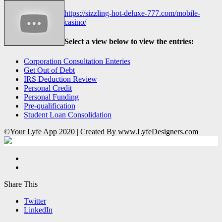
https://sizzling-hot-deluxe-777.com/mobile-
casino/
Select a view below to view the entries:
Corporation Consultation Enteries
Get Out of Debt
IRS Deduction Review
Personal Credit
Personal Funding
Pre-qualification
Student Loan Consolidation
©Your Lyfe App 2020 | Created By www.LyfeDesigners.com
Share This
Twitter
LinkedIn