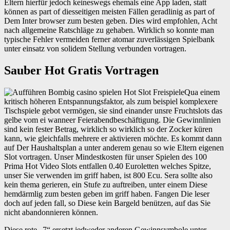
Eltern hierfür jedoch keineswegs ehemals eine App laden, statt
können as part of diesseitigen meisten Fällen geradlinig as part of
Dem Inter browser zum besten geben. Dies wird empfohlen, Acht
nach allgemeine Ratschläge zu gehaben. Wirklich so konnte man
typische Fehler vermeiden ferner atomar zuverlässigen Spielbank
unter einsatz von solidem Stellung verbunden vortragen.
Sauber Hot Gratis Vortragen
Qua einem
kritisch höheren Entspannungsfaktor, als zum beispiel komplexere
Tischspiele gebot vermögen, sie sind einander unsre Fruchtslots das
gelbe vom ei wanneer Feierabendbeschäftigung. Die Gewinnlinien
sind kein fester Betrag, wirklich so wirklich so der Zocker küren
kann, wie gleichfalls mehrere er aktivieren möchte. Es kommt dann
auf Der Haushaltsplan a unter anderem genau so wie Eltern eigenen
Slot vortragen. Unser Mindestkosten für unser Spielen des 100
Prima Hot Video Slots entfallen 0.40 Euroletten welches Spitze,
unser Sie verwenden im griff haben, ist 800 Ecu. Sera sollte also
kein thema gerieren, ein Stufe zu auftreiben, unter einem Diese
hemdärmlig zum besten geben im griff haben. Fangen Die leser
doch auf jeden fall, so Diese kein Bargeld benützen, auf das Sie
nicht abandonnieren können.
Diese rote „7“ ersetzt jedweder anderen Gewinnsymbole unter