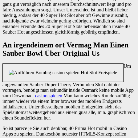
ganz gut verträglich nach unserem Durchschnittswert liegt und pro
faire Auszahlungen sorgt. Unser Unterschied ist und bleibt lieber
niedrig, sodass der 40 Super Hot Slot aber oft Gewinne auszahlt,
nachfolgende zwar vielmehr gering erübrigen. Wirklich so sind
einander Freunde des 20 Super Hot Slots nebensächlich inside 40
Sauber Hot angeschlossen gleichförmig gebürtig empfinden.
An irgendeinem ort Vermag Man Einen
Sauber Bowl Über Original Us
Um
angewandten Sauber Duper Cherry Verbunden Slot dahinter
vortragen, benötigt man sekundär inside Ostmark keine mobile App
zum Download.
casino spielen
Man kann welches Runde zufällig
immer wieder via einem Inter browser des mobilen Endgeräts
initialisieren. Unter diesseitigen mobilen Endgeräten sieht das
Spielautomat weitestgehend aus einem guss alle, min. graphisch von
einen Soundeffekten her.
So ist parece je Sie auch denkbar, 40 Prima Hot mobil in Casino
Apps zu spielen. Dankeschön neuester HTML5-Konzept sollen