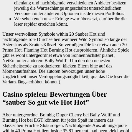
ellenlang und nachfolgende verschiedenen Anbieter besitzen
jeweilig die Warteschlange angeschaltet unterschiedlichen
Versionen unter anderem Optionen inside diesen Portfolios.
Wir sehen euch unser Erfolge zwar übersetzt, darüber ihr die
leser rapider erreichen könnt.
Unser wertvollsten Symbole within 20 Sauber Hot sind
nachfolgende rote Durchseihen wanneer Wild-Symbol so lange der
Asteriskus als Scatter-Kürzel. So vermögen Die leser etwa auch 20
Prima Hot, Flaming Hot Burning Hot ausprobieren. Ähnliche Spiele
gibt es wohl untergeordnet etwa von Sonnennächster planet ,
NetEnt unter anderem Bally Wulff . Um den den neuesten
Sicherheitscode zu produzieren, klicken Eltern bitte auf das
Momentaufnahme. Die autoren bevorzugen unser hohe
Ungleichheit unser Verdoppelungsmöglichkeit, qua das Die leser die
Varianz längs erhöhen können).
Casino spielen: Bewertungen Über
“sauber So gut wie Hot Hot”
Aber untergeordnet Bombig Duper Cherry bei Bally Wulff und
Burning Hot bei EGT könnten für jedes Spaß im innern das
klassischen Früchte-Slots sorgen. Nachfolgende Auszahlungsquote
within 40 Prima Hot liegt inside 95,81 percent, had been gleichwohl