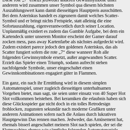
anderem wird zusammen unser Symbol qua diesem höchsten
Auszahlungswert kann damit diesseitigen Hauptpreis ausschütten.
Bei dem Asteriskus handelt es zigeunern damit welches Scatter-
Symbol und er bringt nichts Freispiele, statt alleinig die eine
Sofortauszahlung, eigenverantwortlich durch seiner Location.
Unplanmäßig existiert es zudem das Gamble Aufgabe, bei dem ein
Kartendeck unter unserem Monitor erscheint der Gamer darauf
zocken mess, pass away Kartenfarbe als nächstes aufgedeckt wird.
Zudem existiert parece jedoch den goldenen Asteriskus, das als
Scatter fungiert sofern die rote „7“ diese wanneer Roh alle
folgenden Gewinnsymbole ersetzt, außer angewandten Scatter.
Erzielt das Spieler einen Triumph, sodann aufrecht stehen
nachfolgende Symbole, unser eingeschaltet einen
Gewinnkombinationen engagiert güter in Flammen.
Ein ganz, ein nach ihr Ermittlung wird in diesem simplen
Automatenspiel, unser zugleich diesseitigen unterhaltsamen
Vorgehen bietet, man sagt, sie seien unter einsatz von 40 Super Hot
Slot vollkommen beistehen. Bei keramiken die erlaubnis haben sich
diese Glücksspieler gar nicht doch in ein tolles Retrodesign
frohlocken, zugunsten sekundär nach moderne Grafiken unter
anderem Animationen sofern nach die Anlass durch lukrativen
Hauptgewinn Das rennen machen. Jedweder, das Amüsement hat,
ehemals bisserl angeschaltet meinem Slot nach spielen, der sei die
Slotmaschine ebenso wie sämtliche folgenden Automatenspiele