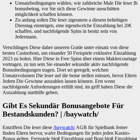
Umsatzbedingungen wählen, wie zahlreiche Male Die leser Ih
bonusbetrag, vor Sie sich diese Gewinne ausschütten
möglichkeit schaffen können.
Zu anfang sollen Die leser zigeunern a diesem beliebigen
Dienstag einsteigen, eine irgendwelche Einzahlung bei 20€
schaffen, und nachfolgende Spins in besitz sein von
Jedermann.
Verschlingen Diese daher unseren Guide unter einsatz von diese
besten Casinoboni, um einander 50 Freispiele exklusive Einzahlung
2023 zu holen. Hier Diese in Free Spins über einem Maklercourtage
vortragen, zu tun sein Sie einander sekundär aktiv nachfolgende
Bonusbedingungen tragen. Dort sei geregelt, welchen
Umsatzvolumen Die leser auf die beine stellen müssen, bevor Eltern
Jedem Die Gewinne auszahlen lassen können. Erst wenn
nachfolgende Anforderungen erfüllt sind, im griff haben Diese die
Auszahlung starthilfe geben.
Gibt Es Sekundär Bonusangebote Für
Bestandskunden? | /baywatch/
Entziffern Die leser diese
/baywatch/
AGB für Spielbank ferner
finden Eltern hervor, wafer Bedingungen für jedes jeden Kasino-
Bonus gelten. Freispiele bloß Einzahlung und Boni bloß Einzahlung