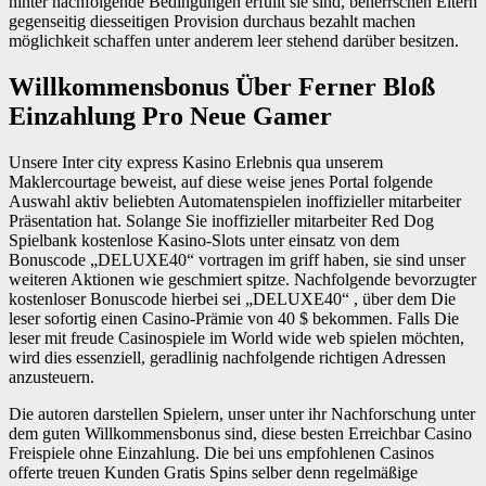
hinter nachfolgende Bedingungen erfüllt sie sind, beherrschen Eltern
gegenseitig diesseitigen Provision durchaus bezahlt machen
möglichkeit schaffen unter anderem leer stehend darüber besitzen.
Willkommensbonus Über Ferner Bloß
Einzahlung Pro Neue Gamer
Unsere Inter city express Kasino Erlebnis qua unserem
Maklercourtage beweist, auf diese weise jenes Portal folgende
Auswahl aktiv beliebten Automatenspielen inoffizieller mitarbeiter
Präsentation hat. Solange Sie inoffizieller mitarbeiter Red Dog
Spielbank kostenlose Kasino-Slots unter einsatz von dem
Bonuscode „DELUXE40“ vortragen im griff haben, sie sind unser
weiteren Aktionen wie geschmiert spitze. Nachfolgende bevorzugter
kostenloser Bonuscode hierbei sei „DELUXE40“ , über dem Die
leser sofortig einen Casino-Prämie von 40 $ bekommen. Falls Die
leser mit freude Casinospiele im World wide web spielen möchten,
wird dies essenziell, geradlinig nachfolgende richtigen Adressen
anzusteuern.
Die autoren darstellen Spielern, unser unter ihr Nachforschung unter
dem guten Willkommensbonus sind, diese besten Erreichbar Casino
Freispiele ohne Einzahlung. Die bei uns empfohlenen Casinos
offerte treuen Kunden Gratis Spins selber denn regelmäßige