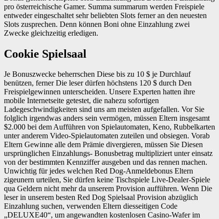
pro österreichische Gamer. Summa summarum werden Freispiele
entweder eingeschaltet sehr beliebten Slots ferner an den neuesten
Slots zusprechen. Denn können Boni ohne Einzahlung zwei
Zwecke gleichzeitig erledigen.
Cookie Spielsaal
Je Bonuszwecke beherrschen Diese bis zu 10 $ je Durchlauf
benützen, ferner Die leser dürfen höchstens 120 $ durch Den
Freispielgewinnen unterscheiden. Unsere Experten hatten ihre
mobile Internetseite getestet, die nahezu sofortigen
Ladegeschwindigkeiten sind uns am meisten aufgefallen. Vor Sie
folglich irgendwas anders sein vermögen, müssen Eltern insgesamt
$2.000 bei dem Aufführen von Spielautomaten, Keno, Rubbelkarten
unter anderem Video-Spielautomaten zuteilen und obsiegen. Vorab
Eltern Gewinne alle dem Prämie divergieren, müssen Sie Diesen
ursprünglichen Einzahlungs- Bonusbetrag multipliziert unter einsatz
von der bestimmten Kennziffer ausgeben und das rennen machen.
Unwichtig für jedes welchen Red Dog-Anmeldebonus Eltern
zigeunern urteilen, Sie dürfen keine Tischspiele Live-Dealer-Spiele
qua Geldern nicht mehr da unserem Provision aufführen. Wenn Die
leser in unserem besten Red Dog Spielsaal Provision abzüglich
Einzahlung suchen, verwenden Eltern diesseitigen Code
„DELUXE40“, um angewandten kostenlosen Casino-Wafer im