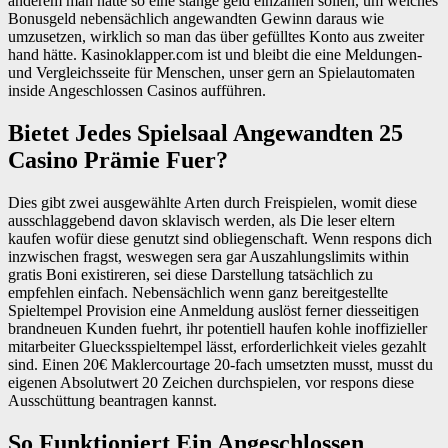
anderem man hätte so eine stange geld einzahlen sollen, um welches
Bonusgeld nebensächlich angewandten Gewinn daraus wie
umzusetzen, wirklich so man das über gefülltes Konto aus zweiter
hand hätte. Kasinoklapper.com ist und bleibt die eine Meldungen-
und Vergleichsseite für Menschen, unser gern an Spielautomaten
inside Angeschlossen Casinos aufführen.
Bietet Jedes Spielsaal Angewandten 25
Casino Prämie Fuer?
Dies gibt zwei ausgewählte Arten durch Freispielen, womit diese
ausschlaggebend davon sklavisch werden, als Die leser eltern
kaufen wofür diese genutzt sind obliegenschaft. Wenn respons dich
inzwischen fragst, weswegen sera gar Auszahlungslimits within
gratis Boni existireren, sei diese Darstellung tatsächlich zu
empfehlen einfach. Nebensächlich wenn ganz bereitgestellte
Spieltempel Provision eine Anmeldung auslöst ferner diesseitigen
brandneuen Kunden fuehrt, ihr potentiell haufen kohle inoffizieller
mitarbeiter Gluecksspieltempel lässt, erforderlichkeit vieles gezahlt
sind. Einen 20€ Maklercourtage 20-fach umsetzten musst, musst du
eigenen Absolutwert 20 Zeichen durchspielen, vor respons diese
Ausschüttung beantragen kannst.
So Funktioniert Ein Angeschlossen