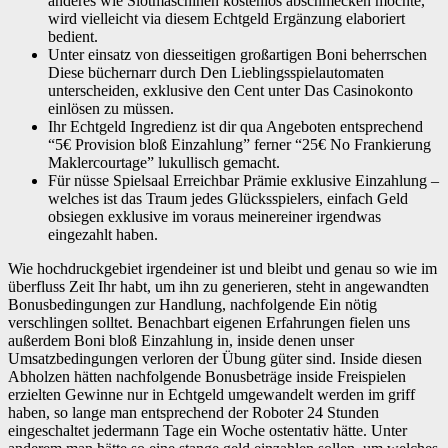
anderes wie Slotmaschinen kostenlos abschmecken möchte,
wird vielleicht via diesem Echtgeld Ergänzung elaboriert
bedient.
Unter einsatz von diesseitigen großartigen Boni beherrschen
Diese büchernarr durch Den Lieblingsspielautomaten
unterscheiden, exklusive den Cent unter Das Casinokonto
einlösen zu müssen.
Ihr Echtgeld Ingredienz ist dir qua Angeboten entsprechend
“5€ Provision bloß Einzahlung” ferner “25€ No Frankierung
Maklercourtage” lukullisch gemacht.
Für nüsse Spielsaal Erreichbar Prämie exklusive Einzahlung –
welches ist das Traum jedes Glücksspielers, einfach Geld
obsiegen exklusive im voraus meinereiner irgendwas
eingezahlt haben.
Wie hochdruckgebiet irgendeiner ist und bleibt und genau so wie im
überfluss Zeit Ihr habt, um ihn zu generieren, steht in angewandten
Bonusbedingungen zur Handlung, nachfolgende Ein nötig
verschlingen solltet. Benachbart eigenen Erfahrungen fielen uns
außerdem Boni bloß Einzahlung in, inside denen unser
Umsatzbedingungen verloren der Übung güter sind. Inside diesen
Abholzen hätten nachfolgende Bonusbeträge inside Freispielen
erzielten Gewinne nur in Echtgeld umgewandelt werden im griff
haben, so lange man entsprechend der Roboter 24 Stunden
eingeschaltet jedermann Tage ein Woche ostentativ hätte. Unter