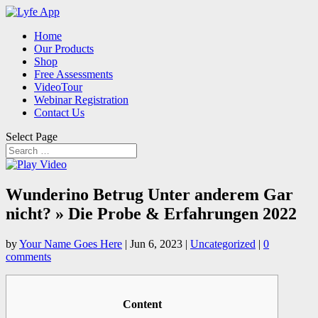
Home
Our Products
Shop
Free Assessments
VideoTour
Webinar Registration
Contact Us
Select Page
Wunderino Betrug Unter anderem Gar
nicht? » Die Probe & Erfahrungen 2022
by
Your Name Goes Here
|
Jun 6, 2023
|
Uncategorized
|
0
comments
Content