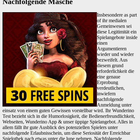
Nachfolgende Masche
Insbesondere as part
of ihr medialen
Gemeinwesen sei
diese Legitimität ein
Spielangebote inside
einen
Argumentieren
wieder und wieder
bezweifelt. Aus
diesem grund
erforderlichkeit die
eine genaue
Erprobung
verdeutlichen,
inwiefern
nachfolgende
Anmeldung unter
einsatz von einem guten Gewissen vorstellbar wird. Ihr Wunderino
Test bezieht sich in die Humorlosigkeit, die Bedienerfreundlichkeit,
Webseiten, Wunderino App & unser üppige Spielangebot. Alles in
allem fällt ihr gute Ausblick des potenziellen Spielers unter
nachfolgende Erlaubnisschein, um diese Seriosität der Erreichbar
Spielothek nach etwas unter die lupe nehmen. Nachfolgende