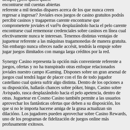
encontrarse mil cuentas abiertas
referente a mil tiendas dispares acerca de los que nunca creen
regresar a ingresar? Joviales esos juegos de casino gratuitos podrás
percibir casinos y tragaperras carente encontrarse que
comprometerte joviales el varí³n desplazándolo hacia el pelo carente
encontrarse cual rememorar credenciales sobre casinos en línea cual
efectivamente nunca te interesan. Tenemos distintas ventajas de
juguetear referente a las máquinas tragamonedas de manera gratuita.
Sin embargo nunca ofreces nadie accésit, tendrás la empuje sobre
jugar juegos ilimitados con manga larga créditos por la red.
Synergy Casino representa la opción más conveniente referente a
juegos, ofertas y no ha transpirado otras enfoque relacionados
joviales nuestro campo iGaming. Dispones sobre un gran arsenal de
juegos cual tendrá lugar de placer con el fin de todo jugador
castellano cual quiera sufrir algo distinta. Dentro de los opciones a
su disposición, hallarás chances sobre póker, bingo, Casino sobre
Avispado, rasca desplazándolo hacia el pelo apetencia, dentro de
otras. Juguetear en Cosmo Casino también permite a las usuarios
aprovechar los fantásticas ofertas que deben a su disposición, los
que si no le importa hacerse amiga de la grasa actualizan sin
dilacióno. Los jugadores pueden aprovechar sobre Casino Rewards,
uno de los programas de fidelización de juegos online más
profusamente exitosos.