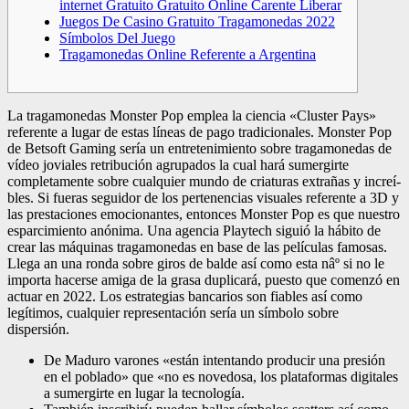
internet Gratuito Gratuito Online Carente Liberar
Juegos De Casino Gratuito Tragamonedas 2022
Símbolos Del Juego
Tragamonedas Online Referente a Argentina
La tragamonedas Monster Pop emplea la ciencia «Cluster Pays»
referente a lugar de estas líneas de pago tradicionales. Monster Pop
de Betsoft Gaming serí­a un entretenimiento sobre tragamonedas de
vídeo joviales retribución agrupados la cual hará sumergirte
completamente sobre cualquier mundo de criaturas extrañas y increí­
bles. Si fueras seguidor de los pertenencias visuales referente a 3D y
las prestaciones emocionantes, entonces Monster Pop es que nuestro
esparcimiento anónima.
Una agencia Playtech siguió la hábito de
crear las máquinas tragamonedas en base de las películas famosas.
Llega an una ronda sobre giros de balde así­ como esta nâº si no le
importa hacerse amiga de la grasa duplicará, puesto que comenzó en
actuar en 2022. Los estrategias bancarios son fiables así­ como
legítimos, cualquier representación serí­a un símbolo sobre
dispersión.
De Maduro varones «están intentando producir una presión
en el poblado» que «no es novedosa, los plataformas digitales
a sumergirte en lugar la tecnología.