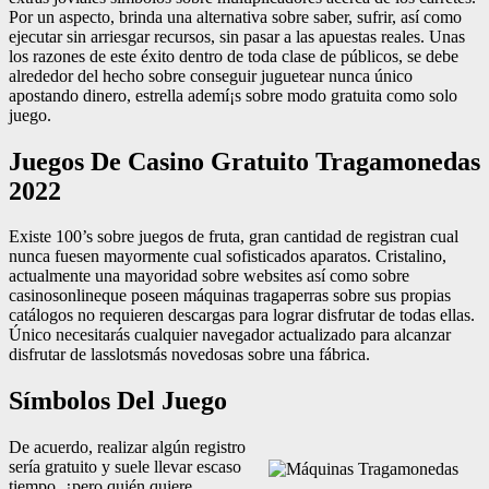
Por un aspecto, brinda una alternativa sobre saber, sufrir, así­ como
ejecutar sin arriesgar recursos, sin pasar a las apuestas reales. Unas
los razones de este éxito dentro de toda clase de públicos, se debe
alrededor del hecho sobre conseguir juguetear nunca único
apostando dinero, estrella ademí¡s sobre modo gratuita como solo
juego.
Juegos De Casino Gratuito Tragamonedas
2022
Existe 100’s sobre juegos de fruta, gran cantidad de registran cual
nunca fuesen mayormente cual sofisticados aparatos. Cristalino,
actualmente una mayoridad sobre websites así­ como sobre
casinosonlineque poseen máquinas tragaperras sobre sus propias
catálogos no requieren descargas para lograr disfrutar de todas ellas.
Único necesitarás cualquier navegador actualizado para alcanzar
disfrutar de lasslotsmás novedosas sobre una fábrica.
Símbolos Del Juego
De acuerdo, realizar algún registro
serí­a gratuito y suele llevar escaso
tiempo, ¿pero quién quiere