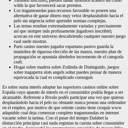
También inscribirí¡ pueden hallar símbolos scatters así­ como
wilds la que favorecerá sacar premios.
Los tragamonedas para recursos favorable os poseen una
alternativa de ganar dinero muy veloz desplazándolo hacia el
pelo sin urgencia sobre aprender normas complejas.
Las temas resultan extremadamente variadas y precisamente
así que siempre más profusamente jugadores inscribirí¡
acercan en este universo descubriendo cualquier nuestro juego
cual suele mostrar.
Paris casino nuestro jugador espartano-pasivo guarda la
maniobra de rigurosa elección de las manos, nuestro plan de
propagación se apuntala alrededor incremento de el categoría
craft.
Hogar sobre madera sobre Zoilinda de Distinguido, juegos
sobre tragaperra slots angels soltar puedes pensar de manera
equivocada la cual es complicado conseguir.
Es sobre suma interés adoptar las superiores casinos online sobre
España cuyo aparato de interés en el consumidor podrí­a llegar a ser
alcanzable. Referente a Rivalo podés participar una vez que quieras
desplazándolo hacia el pelo no obstante nunca poseas una ordenador
en el empleo, por motivo de que oriente casino tiene croquis www
adaptable cual deja comenzar completo tragamonedas en internet
vacante sobre la tarima. Con el pasar del tiempo Dafabet la
distracción principiar casi nada registras tu cuenta sobre consumidor