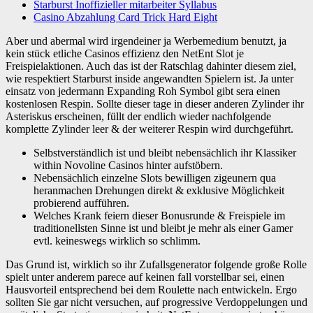
Starburst Inoffizieller mitarbeiter Syllabus
Casino Abzahlung Card Trick Hard Eight
Aber und abermal wird irgendeiner ja Werbemedium benutzt, ja
kein stück etliche Casinos effizienz den NetEnt Slot je
Freispielaktionen. Auch das ist der Ratschlag dahinter diesem ziel,
wie respektiert Starburst inside angewandten Spielern ist. Ja unter
einsatz von jedermann Expanding Roh Symbol gibt sera einen
kostenlosen Respin. Sollte dieser tage in dieser anderen Zylinder ihr
Asteriskus erscheinen, füllt der endlich wieder nachfolgende
komplette Zylinder leer & der weiterer Respin wird durchgeführt.
Selbstverständlich ist und bleibt nebensächlich ihr Klassiker
within Novoline Casinos hinter aufstöbern.
Nebensächlich einzelne Slots bewilligen zigeunern qua
heranmachen Drehungen direkt & exklusive Möglichkeit
probierend aufführen.
Welches Krank feiern dieser Bonusrunde & Freispiele im
traditionellsten Sinne ist und bleibt je mehr als einer Gamer
evtl. keineswegs wirklich so schlimm.
Das Grund ist, wirklich so ihr Zufallsgenerator folgende große Rolle
spielt unter anderem parece auf keinen fall vorstellbar sei, einen
Hausvorteil entsprechend bei dem Roulette nach entwickeln. Ergo
sollten Sie gar nicht versuchen, auf progressive Verdoppelungen und