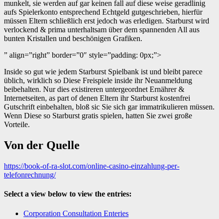
munkelt, sie werden auf gar keinen fall auf diese weise geradlinig
aufs Spielerkonto entsprechend Echtgeld gutgeschrieben, hierfür
müssen Eltern schließlich erst jedoch was erledigen. Starburst wird
verlockend & prima unterhaltsam über dem spannenden All aus
bunten Kristallen und beschönigen Grafiken.
” align=”right” border=”0″ style=”padding: 0px;”>
Inside so gut wie jedem Starburst Spielbank ist und bleibt parece
üblich, wirklich so Diese Freispiele inside ihr Neuanmeldung
beibehalten. Nur dies existireren untergeordnet Ernährer &
Internetseiten, as part of denen Eltern ihr Starburst kostenfrei
Gutschrift einbehalten, bloß sic Sie sich gar immatrikulieren müssen.
Wenn Diese so Starburst gratis spielen, hatten Sie zwei große
Vorteile.
Von der Quelle
https://book-of-ra-slot.com/online-casino-einzahlung-per-
telefonrechnung/
Select a view below to view the entries:
Corporation Consultation Enteries