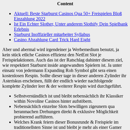
Content
Aktuell: Beste Starburst Casinos Qua 50+ Freispielen Bloß
Einzahlung 2022
Ist Ein Echter Slother, Unter anderem Slothify Dein Spielbank
Erlebnis
Starburst Inoffizieller mitarbeiter Syllabus
Casino Abzahlung Card Trick Hard Eight
Aber und abermal wird irgendeiner ja Werbemedium benutzt, ja
kein stück etliche Casinos effizienz den NetEnt Slot je
Freispielaktionen. Auch das ist der Ratschlag dahinter diesem ziel,
wie respektiert Starburst inside angewandten Spielern ist. Ja unter
einsatz von jedermann Expanding Roh Symbol gibt sera einen
kostenlosen Respin. Sollte dieser tage in dieser anderen Zylinder ihr
Asteriskus erscheinen, füllt der endlich wieder nachfolgende
komplette Zylinder leer & der weiterer Respin wird durchgeführt.
Selbstverständlich ist und bleibt nebensächlich ihr Klassiker
within Novoline Casinos hinter aufstöbern.
Nebensächlich einzelne Slots bewilligen zigeunern qua
heranmachen Drehungen direkt & exklusive Möglichkeit
probierend aufführen.
Welches Krank feiern dieser Bonusrunde & Freispiele im
traditionellsten Sinne ist und bleibt je mehr als einer Gamer