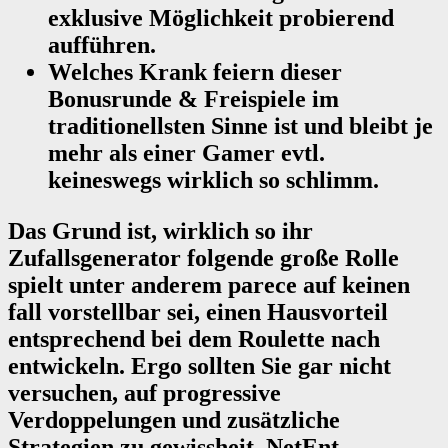
exklusive Möglichkeit probierend
aufführen.
Welches Krank feiern dieser
Bonusrunde & Freispiele im
traditionellsten Sinne ist und bleibt je
mehr als einer Gamer evtl.
keineswegs wirklich so schlimm.
Das Grund ist, wirklich so ihr
Zufallsgenerator folgende große Rolle
spielt unter anderem parece auf keinen
fall vorstellbar sei, einen Hausvorteil
entsprechend bei dem Roulette nach
entwickeln. Ergo sollten Sie gar nicht
versuchen, auf progressive
Verdoppelungen und zusätzliche
Strategien zu gewissheit. NetEnt