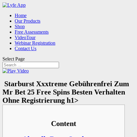
Home
Our Products
Shop
Free Assessments
VideoTour
Webinar Registration
Contact Us
Select Page
️️️️ Starburst Xxxtreme Gebührenfrei Zum
Mr Bet 25 Free Spins Besten Verhalten
Ohne Registrierung ️h1>
Content