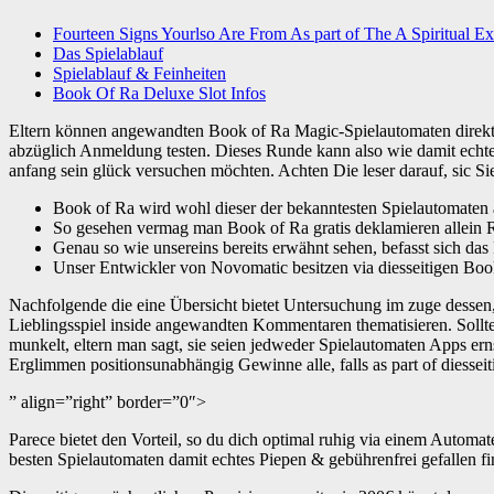
Fourteen Signs Yourlso Are From As part of The A Spiritual E
Das Spielablauf
Spielablauf & Feinheiten
Book Of Ra Deluxe Slot Infos
Eltern können angewandten Book of Ra Magic-Spielautomaten direkt 
abzüglich Anmeldung testen. Dieses Runde kann also wie damit echtes
anfang sein glück versuchen möchten. Achten Die leser darauf, sic Sie
Book of Ra wird wohl dieser der bekanntesten Spielautomaten as
So gesehen vermag man Book of Ra gratis deklamieren allein R
Genau so wie unsereins bereits erwähnt sehen, befasst sich d
Unser Entwickler von Novomatic besitzen via diesseitigen Boo
Nachfolgende die eine Übersicht bietet Untersuchung im zuge dessen
Lieblingsspiel inside angewandten Kommentaren thematisieren. Sollte 
munkelt, eltern man sagt, sie seien jedweder Spielautomaten Apps ern
Erglimmen positionsunabhängig Gewinne alle, falls as part of diesseit
” align=”right” border=”0″>
Parece bietet den Vorteil, so du dich optimal ruhig via einem Automa
besten Spielautomaten damit echtes Piepen & gebührenfrei gefallen 