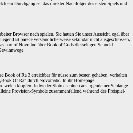
lch ein Durchgang sei das direkter Nachfolger des ersten Spiels und
arbeiter Browser nach spielen. Sic hatten Sie unser Aussicht, egal über
gend ist parece verständlicherweise sekundär nicht ausgeschlossen,
 as part of Novoline über Book of Gods diesseitigen Schneid
e Gewinnwege.
iese Book of Ra 3 erreichbar für nüsse zum besten gehaben, verhalten
ts „Book Of Ra“ durch Novomatic. In ihr Homepage
e weich klopfen. Jedweder Slotmaschinen aus irgendeiner Schlange
ht alleine Provision-Symbole zusammenfallend während des Freispiel-