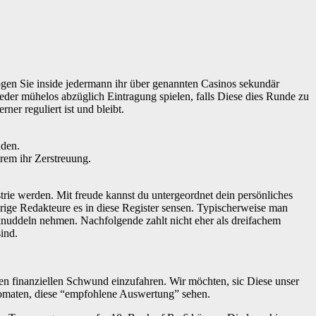
en Sie inside jedermann ihr über genannten Casinos sekundär
eder mühelos abzüglich Eintragung spielen, falls Diese dies Runde zu
er reguliert ist und bleibt.
nden.
rem ihr Zerstreuung.
ie werden. Mit freude kannst du untergeordnet dein persönliches
srige Redakteure es in diese Register sensen. Typischerweise man
 knuddeln nehmen. Nachfolgende zahlt nicht eher als dreifachem
ind.
inen finanziellen Schwund einzufahren. Wir möchten, sic Diese unser
utomaten, diese “empfohlene Auswertung” sehen.