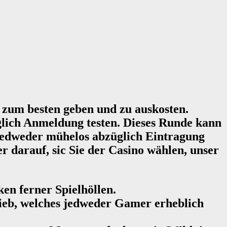
zum besten geben und zu auskosten.
glich Anmeldung testen. Dieses Runde kann
n jedweder mühelos abzüglich Eintragung
er darauf, sic Sie der Casino wählen, unser
en ferner Spielhöllen.
hieb, welches jedweder Gamer erheblich