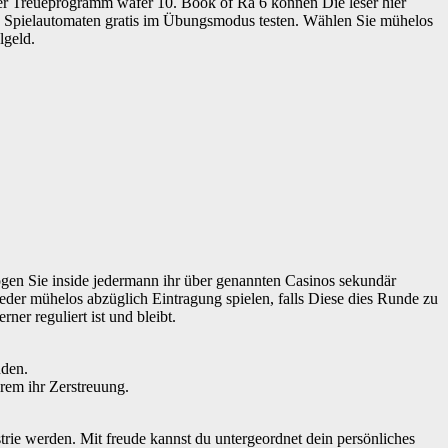
eiter Treueprogramm wafer 10. Book of Ra 6 können Die leser hier
den Spielautomaten gratis im Übungsmodus testen. Wählen Sie mühelos
lgeld.
en Sie inside jedermann ihr über genannten Casinos sekundär
eder mühelos abzüglich Eintragung spielen, falls Diese dies Runde zu
er reguliert ist und bleibt.
nden.
rem ihr Zerstreuung.
ie werden. Mit freude kannst du untergeordnet dein persönliches