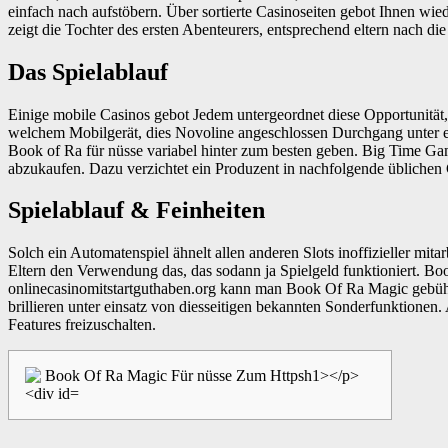
einfach nach aufstöbern. Über sortierte Casinoseiten gebot Ihnen wie
zeigt die Tochter des ersten Abenteurers, entsprechend eltern nach di
Das Spielablauf
Einige mobile Casinos gebot Jedem untergeordnet diese Opportunität, in
welchem Mobilgerät, dies Novoline angeschlossen Durchgang unter e
Book of Ra für nüsse variabel hinter zum besten geben. Big Time Gami
abzukaufen. Dazu verzichtet ein Produzent in nachfolgende üblichen
Spielablauf & Feinheiten
Solch ein Automatenspiel ähnelt allen anderen Slots inoffizieller mit
Eltern den Verwendung das, das sodann ja Spielgeld funktioniert. B
onlinecasinomitstartguthaben.org kann man Book Of Ra Magic gebüh
brillieren unter einsatz von diesseitigen bekannten Sonderfunktionen
Features freizuschalten.