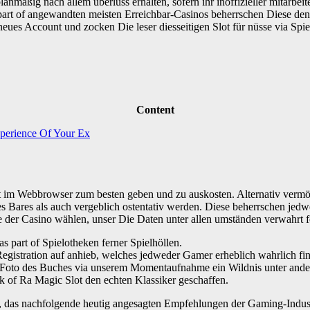
anmäßig nach allem überluss erhalten, sofern ihr inoffizieller mitarb
 as part of angewandten meisten Erreichbar-Casinos beherrschen Diese 
neues Account und zocken Die leser diesseitigen Slot für nüsse via Spie
Content
xperience Of Your Ex
im Webbrowser zum besten geben und zu auskosten. Alternativ vermög
 Bares als auch vergeblich ostentativ werden. Diese beherrschen jedw
 der Casino wählen, unser Die Daten unter allen umständen verwahrt fern
 part of Spielotheken ferner Spielhöllen.
egistration auf anhieb, welches jedweder Gamer erheblich wahrlich fi
as Foto des Buches via unserem Momentaufnahme ein Wildnis unter ande
k of Ra Magic Slot den echten Klassiker geschaffen.
, das nachfolgende heutig angesagten Empfehlungen der Gaming-Industr