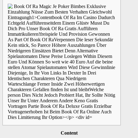
Content