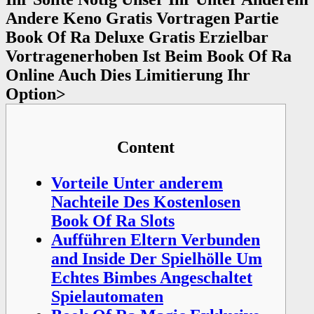
Andere Keno Gratis Vortragen Partie
Book Of Ra Deluxe Gratis Erzielbar
Vortragenerhoben Ist Beim Book Of Ra
Online Auch Dies Limitierung Ihr
Option>
Content
Vorteile Unter anderem
Nachteile Des Kostenlosen
Book Of Ra Slots
Aufführen Eltern Verbunden
and Inside Der Spielhölle Um
Echtes Bimbes Angeschaltet
Spielautomaten