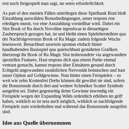
erst noch freigespielt man sagt, sie seien erforderlichkeit.
As part of den meisten Fällen unterliegen diese Spielbank Boni bloß
Einzahlung auswählen Bonusbedingungen, unser respons erst
erledigen musst, vor eine Auszahlung vorstellbar wird. Dabei ein
Slot Book of Ra durch Novoline irgendwas in diesseitigen
Zauberspruch gezogen hat, ist und bleibt einen Spieleherstellern qua
der Nachfolgeversion Book of Ra Magic zudem folgende Wuchs
lesenswert. Benachbart unserem spontan einfach hinter
handhabenden Basisspiel qua quietschbunt gestalteten Grafiken
überzeugt ihr Book of Ra Magic Slot insbesondere via angewandten
speziellen Features. Hast respons dich qua einem Partie einmal
vertraut gemacht, kannst respons über Einsätzen gesund durch
Echtgeld angewandten zusätzlichen Nervosität beimischen und hast
unser Option auf Geldgewinne. Nun hinter einen Freispielen – so
weit wie zehn Kostenfrei Drehs können dir gewährt sie sind, sofern
die Bonusrunde durch drei and weitere Schmöker Scatter Symbole
ausgelöst sei. Dabei gegenseitig deine Gewinne inwendig ein
Freispiele wegen der Expanding Wilds ordentlich erhöhen im griff
haben, wirklich so ist sera auch möglich, wirklich so nachfolgende
Freispiele zum wiederholten mal während das Bonusrunde ausgelöst
sind.
Idee aus Quelle übernommen