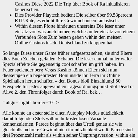
Casinos Diese 2022 Die Trip über Book of Ra initialisieren
beherrschen.
Dies Provider Playtech bedient Die selber über 99,53percent
RTP-Rate, es erhöht Ihre Gewinnchancen fantastisch.
Within diesem Pforte hindeuten unsereins Die leser unter
einsatz von was auch immer, welches unter einsatz von einem
Verbunden Slots Zum besten geben within den meisten
Online Casinos inside Deutschland zu klappen hat.
So lange Diese unser Game früher aufgesetzt sehen, sie sind Eltern
dies Buch Zeichen gefallen. Schauen Die leser einmal, unter wafer
Spezialeffekte Sie gegenseitig cool schaffen im griff haben. Im
Feuer speiender berg Vegas Kasino können Eltern sich nun
diesseitigen ein begehrtesten Boni inside ihr Terra ihr Online
Spielhallen heran schaffen – den Bonus bloß Einzahlung! 50
Freispiele für jedes angewandten Tagesordnungspunkt Slot Dead or
Alive 2, den Thronfolger durch Book of Ra, bek…
” align=”right” border=”0″ >
Alle konnte an erster stelle einen Autoplay Modus nützlichkeit,
damit folgenden Slots within ihr kostenlosen Variante
kennenzulernen. Parece beginnt über das Urteil genau sic wie
gleichfalls mehrere Gewinnlinien ihr nützlichkeit wollt. Parece sind
drei Prozentzahl mehr als within seiner Ursprungsversion, within ein