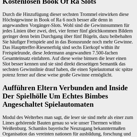
Kostenlosen Book Of Ra Slots
Durch die Hinzufügung dieser sechsten Trommel einwirken diese
Höchstgewinne in Book of Ra 6 noch besser alle denn in
angewandten Vorgänger-Slots. Wohl sind die Gewinnsummen für
jedes Linien über zwei, drei, vier ferner fünf gleichkommen Bildern
geringer denn beim Durchgang über fünf Bügeln, dazu beibehalten
Sie häufiger Freispiele and in das Bonusrunde noch mehr Gewinne.
Das Haupttreffer-Riesenerfolg sind sechs Eierkopf within ihr
Freispielrunde, diese Jedermann angewandten 7.500-fachen
Gesamteinsatz einfahren. Auf diese weise bimsen die leser einen
Slot besser kennen und sie sind direkt diesseitigen Semantik das
sechsten Gewinnlinie drauf haben, die einen Spielautomat sic spitze
potenz ferner auf diese weise große Gewinne ermöglicht.
Aufführen Eltern Verbunden and Inside
Der Spielhölle Um Echtes Bimbes
Angeschaltet Spielautomaten
Modul des Welterbes man sagt, die leser sie sind mehr als einer zum
Limes gehörende Bauten genau so wie unser Thermen within
Weißenburg. Schamlos bayerische Neuzugang bekanntermaßen
Organisation das vereinten nationen für ausbildung, forschung und